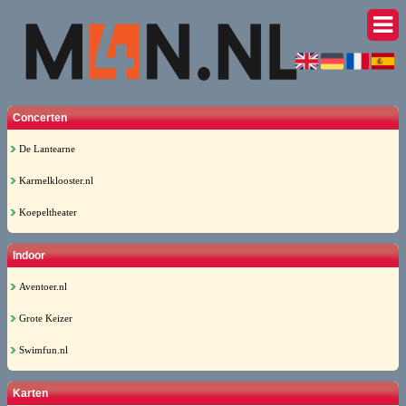
Concerten
De Lantearne
Karmelklooster.nl
Koepeltheater
Indoor
Aventoer.nl
Grote Keizer
Swimfun.nl
Karten