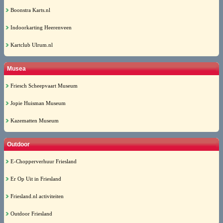
Boonstra Karts.nl
Indoorkarting Heerenveen
Kartclub Ulrum.nl
Musea
Friesch Scheepvaart Museum
Jopie Huisman Museum
Kazematten Museum
Outdoor
E-Chopperverhuur Friesland
Er Op Uit in Friesland
Friesland.nl activiteiten
Outdoor Friesland