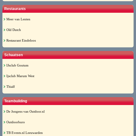
Restaurants
Meer van Lenten
Old Dutch
Restaurant Eindeloos
Schaatsen
IJsclub Goutum
Ijsclub Marum West
Thialf
Teambuilding
De Jongens van Outdoor.nl
Outdoorburo
TB Events.nl Leeuwarden